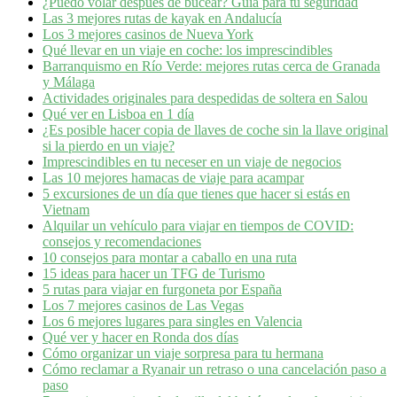
¿Puedo volar despues de bucear? Guía para tu seguridad
Las 3 mejores rutas de kayak en Andalucía
Los 3 mejores casinos de Nueva York
Qué llevar en un viaje en coche: los imprescindibles
Barranquismo en Río Verde: mejores rutas cerca de Granada
y Málaga
Actividades originales para despedidas de soltera en Salou
Qué ver en Lisboa en 1 día
¿Es posible hacer copia de llaves de coche sin la llave original
si la pierdo en un viaje?
Imprescindibles en tu neceser en un viaje de negocios
Las 10 mejores hamacas de viaje para acampar
5 excursiones de un día que tienes que hacer si estás en
Vietnam
Alquilar un vehículo para viajar en tiempos de COVID:
consejos y recomendaciones
10 consejos para montar a caballo en una ruta
15 ideas para hacer un TFG de Turismo
5 rutas para viajar en furgoneta por España
Los 7 mejores casinos de Las Vegas
Los 6 mejores lugares para singles en Valencia
Qué ver y hacer en Ronda dos días
Cómo organizar un viaje sorpresa para tu hermana
Cómo reclamar a Ryanair un retraso o una cancelación paso a
paso