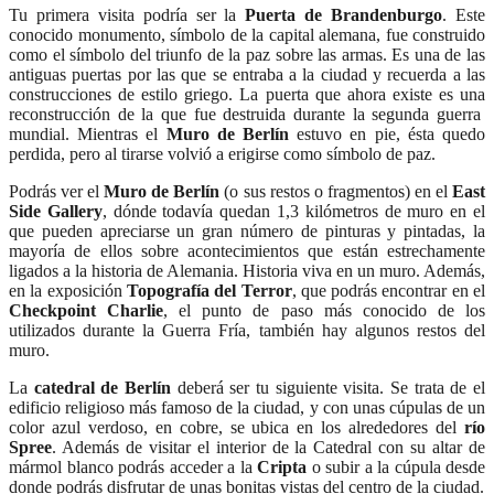
Tu primera visita podría ser la
Puerta de Brandenburgo
. Este
conocido monumento, símbolo de la capital alemana, fue construido
como el símbolo del triunfo de la paz sobre las armas. Es una de las
antiguas puertas por las que se entraba a la ciudad y recuerda a las
construcciones de estilo griego. La puerta que ahora existe es una
reconstrucción de la que fue destruida durante la segunda guerra
mundial. Mientras el
Muro de Berlín
estuvo en pie, ésta quedo
perdida, pero al tirarse volvió a erigirse como símbolo de paz.
Podrás ver el
Muro de Berlín
(o sus restos o fragmentos) en el
East
Side Gallery
, dónde todavía quedan 1,3 kilómetros de muro en el
que pueden apreciarse un gran número de pinturas y pintadas, la
mayoría de ellos sobre acontecimientos que están estrechamente
ligados a la historia de Alemania. Historia viva en un muro. Además,
en la exposición
Topografía del Terror
, que podrás encontrar en el
Checkpoint Charlie
, el punto de paso más conocido de los
utilizados durante la Guerra Fría, también hay algunos restos del
muro.
La
catedral de Berlín
deberá ser tu siguiente visita. Se trata de el
edificio religioso más famoso de la ciudad, y con unas cúpulas de un
color azul verdoso, en cobre, se ubica en los alrededores del
río
Spree
. Además de visitar el interior de la Catedral con su altar de
mármol blanco podrás acceder a la
Cripta
o subir a la cúpula desde
donde podrás disfrutar de unas bonitas vistas del centro de la ciudad.