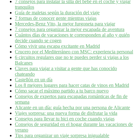
7 consejos para instalar la silla del bebé en el coche y viajar
tranquilos
Guía de maletas según la duración del viaje
7 formas de conocer gente mientras viajas
Mercedes-Benz Vito, la mejor furgoneta para viajar
7 consejos para organizar la mejor escapada de aventura
Cuántos días de vacaciones te corresponden al año y quién
decide cuando se cogen
Cómo vivir una escapa excitante en Madrid
Crucero por el Mediterráneo con MSC: experiencia personal
6 circuitos regulares que no te puedes perder si viajas a los
Balcanes
Claves para viajar a visitar a gente que has conocido
chateando
Castellón en un día
Los 8 mejores lugares para hacer catas de vinos en Madrid
Cómo sacar el máximo partido a tu barco nuevo
Consejos de expertos para escapadas románticas de fin de
semana
Alicante en un día: guía hecha por una persona de Alicante
Viajes sorpresa: una nueva forma de disfrutar la vida
Consejos para llevar tu bici en coche cuando viajas
Consejos de seguridad en el hogar durante las vacaciones de
verano
Tips para organizar un viaje sorpresa inigualable