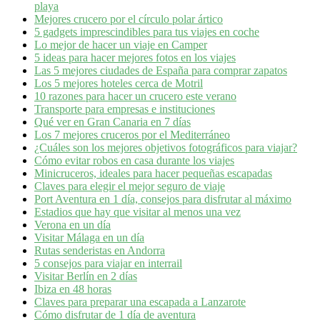
playa
Mejores crucero por el círculo polar ártico
5 gadgets imprescindibles para tus viajes en coche
Lo mejor de hacer un viaje en Camper
5 ideas para hacer mejores fotos en los viajes
Las 5 mejores ciudades de España para comprar zapatos
Los 5 mejores hoteles cerca de Motril
10 razones para hacer un crucero este verano
Transporte para empresas e instituciones
Qué ver en Gran Canaria en 7 días
Los 7 mejores cruceros por el Mediterráneo
¿Cuáles son los mejores objetivos fotográficos para viajar?
Cómo evitar robos en casa durante los viajes
Minicruceros, ideales para hacer pequeñas escapadas
Claves para elegir el mejor seguro de viaje
Port Aventura en 1 día, consejos para disfrutar al máximo
Estadios que hay que visitar al menos una vez
Verona en un día
Visitar Málaga en un día
Rutas senderistas en Andorra
5 consejos para viajar en interrail
Visitar Berlín en 2 días
Ibiza en 48 horas
Claves para preparar una escapada a Lanzarote
Cómo disfrutar de 1 día de aventura