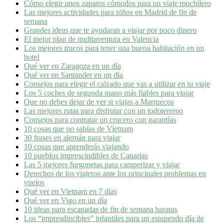
Cómo elegir unos zapatos cómodos para un viaje mochilero
Las mejores actividades para niños en Madrid de fin de
semana
Grandes ideas que te ayudaran a viajar por poco dinero
El mejor plan de multiaventura en Valencia
Los mejores trucos para tener una buena habitación en un
hotel
Qué ver en Zaragoza en un día
Qué ver en Santander en un día
Consejos para elegir el calzado que vas a utilizar en tu viaje
Los 5 coches de segunda mano más fiables para viajar
Que no debes dejar de ver si viajas a Marruecos
Las mejores rutas para disfrutar con un todoterreno
Consejos para contratar un crucero con garantías
10 cosas que no sabías de Vietnam
30 frases en alemán para viajar
10 cosas que aprenderás viajando
10 pueblos imprescindibles de Canarias
Las 5 mejores furgonetas para camperizar y viajar
Derechos de los viajeros ante los principales problemas en
vuelos
Qué ver en Vietnam en 7 días
Qué ver en Vigo en un día
10 ideas para escapadas de fin de semana baratas
Los “impresdincibles” infantiles para un estupendo día de