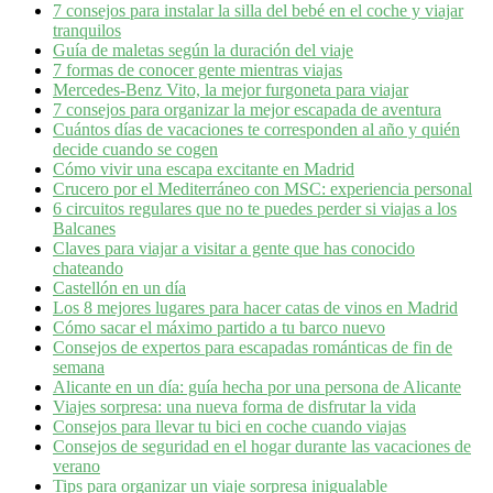
7 consejos para instalar la silla del bebé en el coche y viajar
tranquilos
Guía de maletas según la duración del viaje
7 formas de conocer gente mientras viajas
Mercedes-Benz Vito, la mejor furgoneta para viajar
7 consejos para organizar la mejor escapada de aventura
Cuántos días de vacaciones te corresponden al año y quién
decide cuando se cogen
Cómo vivir una escapa excitante en Madrid
Crucero por el Mediterráneo con MSC: experiencia personal
6 circuitos regulares que no te puedes perder si viajas a los
Balcanes
Claves para viajar a visitar a gente que has conocido
chateando
Castellón en un día
Los 8 mejores lugares para hacer catas de vinos en Madrid
Cómo sacar el máximo partido a tu barco nuevo
Consejos de expertos para escapadas románticas de fin de
semana
Alicante en un día: guía hecha por una persona de Alicante
Viajes sorpresa: una nueva forma de disfrutar la vida
Consejos para llevar tu bici en coche cuando viajas
Consejos de seguridad en el hogar durante las vacaciones de
verano
Tips para organizar un viaje sorpresa inigualable