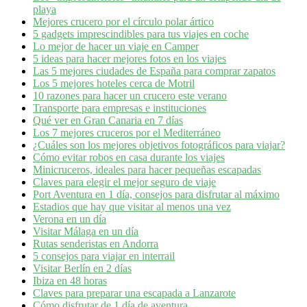
playa
Mejores crucero por el círculo polar ártico
5 gadgets imprescindibles para tus viajes en coche
Lo mejor de hacer un viaje en Camper
5 ideas para hacer mejores fotos en los viajes
Las 5 mejores ciudades de España para comprar zapatos
Los 5 mejores hoteles cerca de Motril
10 razones para hacer un crucero este verano
Transporte para empresas e instituciones
Qué ver en Gran Canaria en 7 días
Los 7 mejores cruceros por el Mediterráneo
¿Cuáles son los mejores objetivos fotográficos para viajar?
Cómo evitar robos en casa durante los viajes
Minicruceros, ideales para hacer pequeñas escapadas
Claves para elegir el mejor seguro de viaje
Port Aventura en 1 día, consejos para disfrutar al máximo
Estadios que hay que visitar al menos una vez
Verona en un día
Visitar Málaga en un día
Rutas senderistas en Andorra
5 consejos para viajar en interrail
Visitar Berlín en 2 días
Ibiza en 48 horas
Claves para preparar una escapada a Lanzarote
Cómo disfrutar de 1 día de aventura