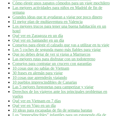
Cómo elegir unos zapatos cómodos para un viaje mochilero
Las mejores actividades para niños en Madrid de fin de
semana
Grandes ideas que te ayudaran a viajar por poco dinero
El mejor plan de multiaventura en Valencia
Los mejores trucos para tener una buena habitación en un
hotel
Qué ver en Zaragoza en un día
Qué ver en Santander en un día
Consejos para elegir el calzado que vas a utilizar en tu viaje
Los 5 coches de segunda mano más fiables para viajar
Que no debes dejar de ver si viajas a Marruecos
Las mejores rutas para disfrutar con un todoterreno
Consejos para contratar un crucero con garantías
10 cosas que no sabías de Vietnam
30 frases en alemán para viajar
10 cosas que aprenderás viajando
10 pueblos imprescindibles de Canarias
Las 5 mejores furgonetas para camperizar y viajar
Derechos de los viajeros ante los principales problemas en
vuelos
Qué ver en Vietnam en 7 días
Qué ver en Vigo en un día
10 ideas para escapadas de fin de semana baratas
Los “impresdincibles” infantiles para un estupendo día de