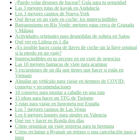
¿Puedo volar despues de bucear? Guía para tu seguridad
Las 3 mejores rutas de kayak en Andalucía
Los 3 mejores casinos de Nueva York
Qué llevar en un viaje en coche: los imprescindibles
Barranquismo en Río Verde: mejores rutas cerca de Granada
y Málaga
Actividades originales para despedidas de soltera en Salou
Qué ver en Lisboa en 1 día
¿Es posible hacer copia de llaves de coche sin la llave original
si la pierdo en un viaje?
Imprescindibles en tu neceser en un viaje de negocios
Las 10 mejores hamacas de viaje para acampar
5 excursiones de un día que tienes que hacer si estás en
Vietnam
Alquilar un vehículo para viajar en tiempos de COVID:
consejos y recomendaciones
10 consejos para montar a caballo en una ruta
15 ideas para hacer un TFG de Turismo
5 rutas para viajar en furgoneta por España
Los 7 mejores casinos de Las Vegas
Los 6 mejores lugares para singles en Valencia
Qué ver y hacer en Ronda dos días
Cómo organizar un viaje sorpresa para tu hermana
Cómo reclamar a Ryanair un retraso o una cancelación paso a
paso