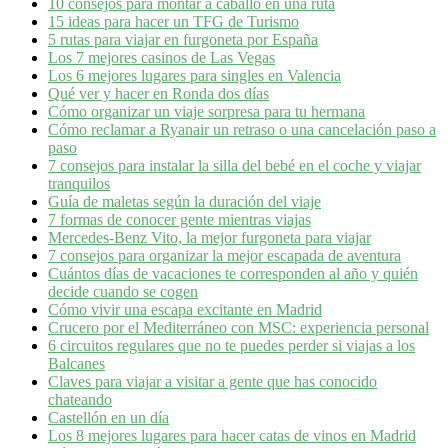
10 consejos para montar a caballo en una ruta
15 ideas para hacer un TFG de Turismo
5 rutas para viajar en furgoneta por España
Los 7 mejores casinos de Las Vegas
Los 6 mejores lugares para singles en Valencia
Qué ver y hacer en Ronda dos días
Cómo organizar un viaje sorpresa para tu hermana
Cómo reclamar a Ryanair un retraso o una cancelación paso a
paso
7 consejos para instalar la silla del bebé en el coche y viajar
tranquilos
Guía de maletas según la duración del viaje
7 formas de conocer gente mientras viajas
Mercedes-Benz Vito, la mejor furgoneta para viajar
7 consejos para organizar la mejor escapada de aventura
Cuántos días de vacaciones te corresponden al año y quién
decide cuando se cogen
Cómo vivir una escapa excitante en Madrid
Crucero por el Mediterráneo con MSC: experiencia personal
6 circuitos regulares que no te puedes perder si viajas a los
Balcanes
Claves para viajar a visitar a gente que has conocido
chateando
Castellón en un día
Los 8 mejores lugares para hacer catas de vinos en Madrid