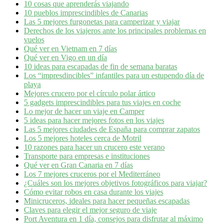
10 cosas que aprenderás viajando
10 pueblos imprescindibles de Canarias
Las 5 mejores furgonetas para camperizar y viajar
Derechos de los viajeros ante los principales problemas en
vuelos
Qué ver en Vietnam en 7 días
Qué ver en Vigo en un día
10 ideas para escapadas de fin de semana baratas
Los “impresdincibles” infantiles para un estupendo día de
playa
Mejores crucero por el círculo polar ártico
5 gadgets imprescindibles para tus viajes en coche
Lo mejor de hacer un viaje en Camper
5 ideas para hacer mejores fotos en los viajes
Las 5 mejores ciudades de España para comprar zapatos
Los 5 mejores hoteles cerca de Motril
10 razones para hacer un crucero este verano
Transporte para empresas e instituciones
Qué ver en Gran Canaria en 7 días
Los 7 mejores cruceros por el Mediterráneo
¿Cuáles son los mejores objetivos fotográficos para viajar?
Cómo evitar robos en casa durante los viajes
Minicruceros, ideales para hacer pequeñas escapadas
Claves para elegir el mejor seguro de viaje
Port Aventura en 1 día, consejos para disfrutar al máximo