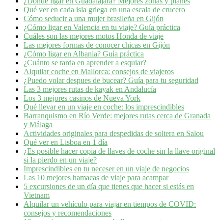
¿Dónde ligar en Guadalajara? Mejores zonas y planes​
Qué ver en cada isla griega en una escala de crucero
Cómo seducir a una mujer brasileña en Gijón
¿Cómo ligar en Valencia en tu viaje? Guía práctica
Cuáles son las mejores motos Honda de viaje
Las mejores formas de conocer chicas en Gijón
¿Cómo ligar en Albania? Guía práctica
¿Cuánto se tarda en aprender a esquiar?
Alquilar coche en Mallorca: consejos de viajeros
¿Puedo volar despues de bucear? Guía para tu seguridad
Las 3 mejores rutas de kayak en Andalucía
Los 3 mejores casinos de Nueva York
Qué llevar en un viaje en coche: los imprescindibles
Barranquismo en Río Verde: mejores rutas cerca de Granada
y Málaga
Actividades originales para despedidas de soltera en Salou
Qué ver en Lisboa en 1 día
¿Es posible hacer copia de llaves de coche sin la llave original
si la pierdo en un viaje?
Imprescindibles en tu neceser en un viaje de negocios
Las 10 mejores hamacas de viaje para acampar
5 excursiones de un día que tienes que hacer si estás en
Vietnam
Alquilar un vehículo para viajar en tiempos de COVID:
consejos y recomendaciones