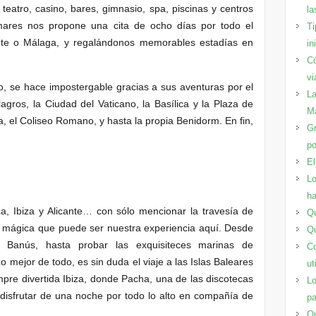
 teatro, casino, bares, gimnasio, spa, piscinas y centros
la
mares nos propone una cita de ocho días por todo el
Ti
ante o Málaga, y regalándonos memorables estadías en
in
Có
vi
, se hace impostergable gracias a sus aventuras por el
La
lagros, la Ciudad del Vaticano, la Basílica y la Plaza de
Ma
a, el Coliseo Romano, y hasta la propia Benidorm. En fin,
Gr
po
El
Lo
ha
a, Ibiza y Alicante… con sólo mencionar la travesía de
Qu
o mágica que puede ser nuestra experiencia aquí. Desde
Qu
 Banús, hasta probar las exquisiteces marinas de
Co
 mejor de todo, es sin duda el viaje a las Islas Baleares
ut
mpre divertida Ibiza, donde Pacha, una de las discotecas
Lo
 disfrutar de una noche por todo lo alto en compañía de
pa
Qu