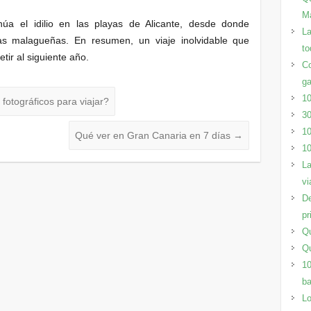
M
núa el idilio en las playas de Alicante, desde donde
La
as malagueñas. En resumen, un viaje inolvidable que
to
tir al siguiente año.
Co
ga
10
fotográficos para viajar?
30
10
Qué ver en Gran Canaria en 7 días
→
10
La
vi
De
pr
Qu
Qu
10
ba
Lo