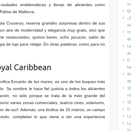
so
 ciudades emblemáticas y llenas de alicientes como
Qu
 Palma de Mallorca.
¿E
sta Cruceros, reserva grandes sorpresas dentro de sus
si
 un aire de modernidad y elegancia muy grato, sino que
Im
ete restaurantes, quince bares, ocho jacuzzis, salón de
de
spa de lujo para relajar. En otras palabras, como para no
La
a
5 
oyal Caribbean
ha
Al
de
ignifica Encanto de los mares, es uno de los buques más
10
ño. Su nombre le hace fiel justicia a todos los alicientes
ru
ción, no sólo porque se trata de la más grande del
15
erior varias zonas comerciales, teatros cines, solariums,
5 
or de surf. Además, una tirolina de 25 metros, un campo
Lo
cesto, completan lo que viene a ser una experiencia
Lo
Va