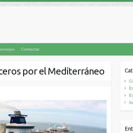
onsejos
Contactar
ceros por el Mediterráneo
Cat
C
E
E
It
Ent