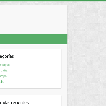
egorías
onsejos
spaña
uropa
alia
radas recientes