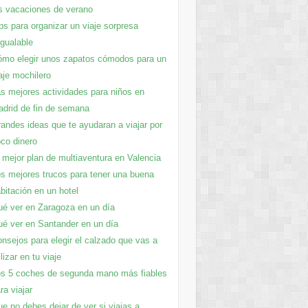
s vacaciones de verano
ps para organizar un viaje sorpresa
igualable
mo elegir unos zapatos cómodos para un
aje mochilero
s mejores actividades para niños en
drid de fin de semana
andes ideas que te ayudaran a viajar por
co dinero
 mejor plan de multiaventura en Valencia
s mejores trucos para tener una buena
bitación en un hotel
é ver en Zaragoza en un día
é ver en Santander en un día
nsejos para elegir el calzado que vas a
ilizar en tu viaje
s 5 coches de segunda mano más fiables
ra viajar
e no debes dejar de ver si viajas a