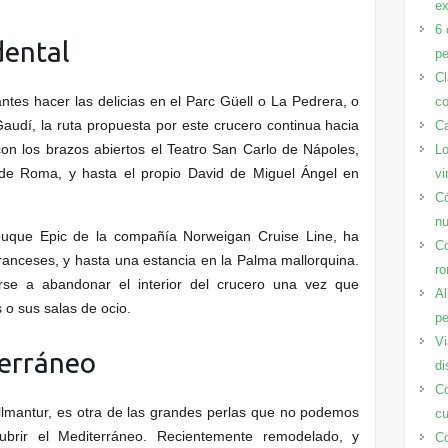
ex
6 
dental
pe
Cl
ntes hacer las delicias en el Parc Güell o La Pedrera, o
co
Gaudí, la ruta propuesta por este crucero continua hacia
Ca
con los brazos abiertos el Teatro San Carlo de Nápoles,
Lo
 de Roma, y hasta el propio David de Miguel Ángel en
vi
Có
n
buque Epic de la compañía Norweigan Cruise Line, ha
Co
franceses, y hasta una estancia en la Palma mallorquina.
ro
tirse a abandonar el interior del crucero una vez que
Al
o sus salas de ocio.
pe
Vi
terráneo
di
Co
llmantur, es otra de las grandes perlas que no podemos
cu
ubrir el Mediterráneo. Recientemente remodelado, y
Co