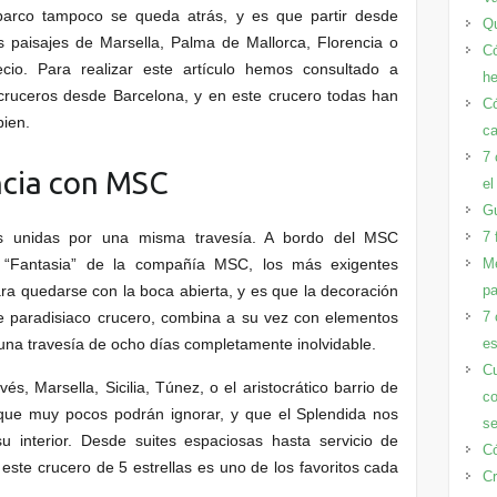
 barco tampoco se queda atrás, y es que partir desde
Qu
s paisajes de Marsella, Palma de Mallorca, Florencia o
Có
ecio. Para realizar este artículo hemos consultado a
h
 cruceros desde Barcelona, y en este crucero todas han
Có
bien.
ca
7 
ancia con MSC
el
Gu
as unidas por una misma travesía. A bordo del MSC
7 
se “Fantasia” de la compañía MSC, los más exigentes
Me
ra quedarse con la boca abierta, y es que la decoración
pa
te paradisiaco crucero, combina a su vez con elementos
7 
 una travesía de ocho días completamente inolvidable.
es
Cu
és, Marsella, Sicilia, Túnez, o el aristocrático barrio de
co
que muy pocos podrán ignorar, y que el Splendida nos
s
u interior. Desde suites espaciosas hasta servicio de
Có
ste crucero de 5 estrellas es uno de los favoritos cada
Cr