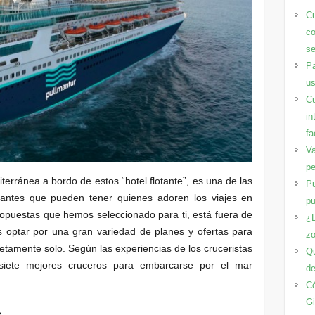
Cu
co
se
Pa
us
Cu
in
fa
Va
pe
terránea a bordo de estos “hotel flotante”, es una de las
Pu
nantes que pueden tener quienes adoren los viajes en
pu
 propuestas que hemos seleccionado para ti, está fuera de
¿D
s optar por una gran variedad de planes y ofertas para
zo
pletamente solo. Según las experiencias de los cruceristas
Qu
siete mejores cruceros para embarcarse por el mar
de
Có
Gi