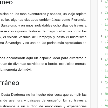
ráneo
¿C
pr
Cu
ición de los más aventureros y osados, un viaje repleto
vi
 collar, algunas ciudades emblemáticas como Florencia,
La
Barcelona, y en unos inolvidables ocho días de travesía
Gi
itarse con algunos destinos de mágico atractivo como los
¿C
o, el volcán Vesubio de Pompeya y hasta el mismísimo
¿C
lama Sovereign, y es una de las perlas más apreciadas de
Al
vi
iños encontrarán aquí un espacio ideal para divertirse e
¿P
frutan de diversas actividades a bordo, exquisitos menús,
pa
la memoria del móvil.
La
Lo
rráneo
Qu
im
Ba
 Costa Diadema no ha hecho otra cosa que cumplir las
ce
os de aventura y paisajes de ensueño. En su travesía
Ac
asistiremos a un surtido de emociones y experiencias