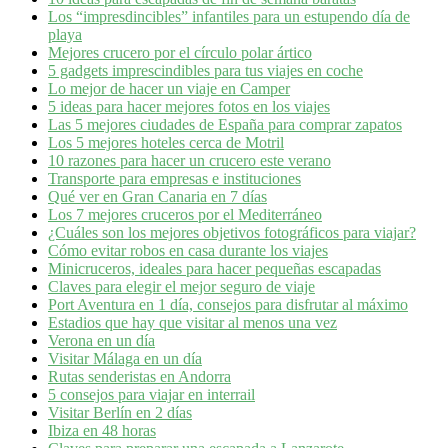
Los “impresdincibles” infantiles para un estupendo día de
playa
Mejores crucero por el círculo polar ártico
5 gadgets imprescindibles para tus viajes en coche
Lo mejor de hacer un viaje en Camper
5 ideas para hacer mejores fotos en los viajes
Las 5 mejores ciudades de España para comprar zapatos
Los 5 mejores hoteles cerca de Motril
10 razones para hacer un crucero este verano
Transporte para empresas e instituciones
Qué ver en Gran Canaria en 7 días
Los 7 mejores cruceros por el Mediterráneo
¿Cuáles son los mejores objetivos fotográficos para viajar?
Cómo evitar robos en casa durante los viajes
Minicruceros, ideales para hacer pequeñas escapadas
Claves para elegir el mejor seguro de viaje
Port Aventura en 1 día, consejos para disfrutar al máximo
Estadios que hay que visitar al menos una vez
Verona en un día
Visitar Málaga en un día
Rutas senderistas en Andorra
5 consejos para viajar en interrail
Visitar Berlín en 2 días
Ibiza en 48 horas