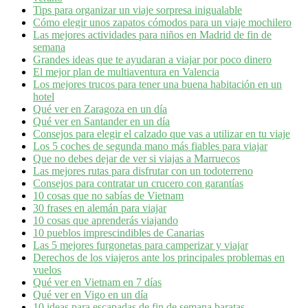
Tips para organizar un viaje sorpresa inigualable
Cómo elegir unos zapatos cómodos para un viaje mochilero
Las mejores actividades para niños en Madrid de fin de
semana
Grandes ideas que te ayudaran a viajar por poco dinero
El mejor plan de multiaventura en Valencia
Los mejores trucos para tener una buena habitación en un
hotel
Qué ver en Zaragoza en un día
Qué ver en Santander en un día
Consejos para elegir el calzado que vas a utilizar en tu viaje
Los 5 coches de segunda mano más fiables para viajar
Que no debes dejar de ver si viajas a Marruecos
Las mejores rutas para disfrutar con un todoterreno
Consejos para contratar un crucero con garantías
10 cosas que no sabías de Vietnam
30 frases en alemán para viajar
10 cosas que aprenderás viajando
10 pueblos imprescindibles de Canarias
Las 5 mejores furgonetas para camperizar y viajar
Derechos de los viajeros ante los principales problemas en
vuelos
Qué ver en Vietnam en 7 días
Qué ver en Vigo en un día
10 ideas para escapadas de fin de semana baratas