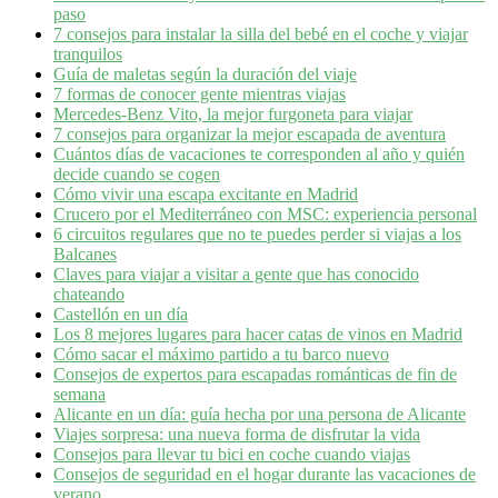
paso
7 consejos para instalar la silla del bebé en el coche y viajar
tranquilos
Guía de maletas según la duración del viaje
7 formas de conocer gente mientras viajas
Mercedes-Benz Vito, la mejor furgoneta para viajar
7 consejos para organizar la mejor escapada de aventura
Cuántos días de vacaciones te corresponden al año y quién
decide cuando se cogen
Cómo vivir una escapa excitante en Madrid
Crucero por el Mediterráneo con MSC: experiencia personal
6 circuitos regulares que no te puedes perder si viajas a los
Balcanes
Claves para viajar a visitar a gente que has conocido
chateando
Castellón en un día
Los 8 mejores lugares para hacer catas de vinos en Madrid
Cómo sacar el máximo partido a tu barco nuevo
Consejos de expertos para escapadas románticas de fin de
semana
Alicante en un día: guía hecha por una persona de Alicante
Viajes sorpresa: una nueva forma de disfrutar la vida
Consejos para llevar tu bici en coche cuando viajas
Consejos de seguridad en el hogar durante las vacaciones de
verano